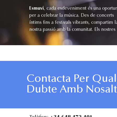
Esmuvi
, cada esdeveniment és una oportun
alumnes i professors es reuneixen per a c
per a celebrar la música. Des de concerts
melodies que ressonen en els cors del públic.
íntims fins a festivals vibrants, compartim l
Sigues part d’aquests moments inoblidables, o
nostra passió amb la comunitat. Els nostres
Contacta Per Qual
Dubte Amb Nosalt