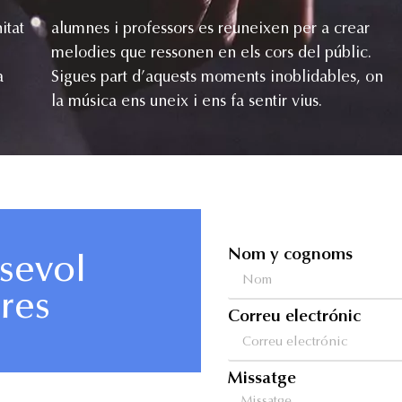
itat
rear
a
n
la música ens uneix i ens fa sentir vius.
Nom y cognoms
sevol
res
Correu electrónic
Missatge