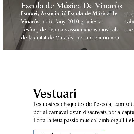
Escola de Música De Vinaròs
Esmuvi, Associació Escola de Música de
pro
Vinaròs
, neix l’any 2010 gràcies a
cabuda i espai a tots els diferents àmbits
l’esforç de diverses associacions musicals
que
de la ciutat de Vinaròs, per a crear un nou
Vestuari
Les nostres chaquetes de l’escola, camisete
per al carnaval estan dissenyats per a captu
Porta la teua passió musical amb orgull i e