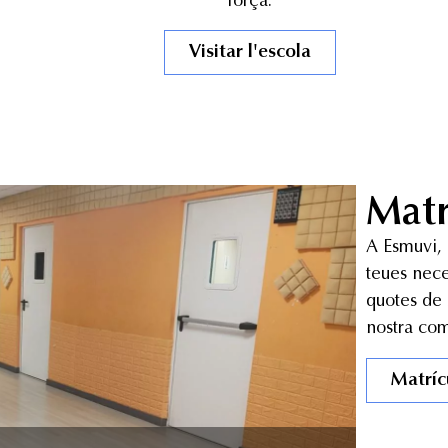
força.
Visitar l'escola
Matr
A Esmuvi, 
teues neces
quotes de 
nostra com
Matríc