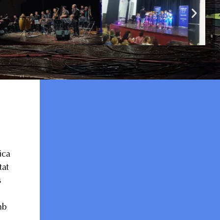
ica
tat
s
mb