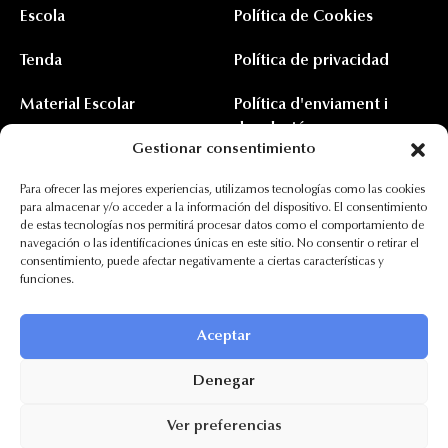
Escola
Política de Cookies
Tenda
Política de privacidad
Material Escolar
Política d'enviament i
devolució
Vestuari
Gestionar consentimiento
Para ofrecer las mejores experiencias, utilizamos tecnologías como las cookies
Esdeveniments
para almacenar y/o acceder a la información del dispositivo. El consentimiento
de estas tecnologías nos permitirá procesar datos como el comportamiento de
navegación o las identificaciones únicas en este sitio. No consentir o retirar el
consentimiento, puede afectar negativamente a ciertas características y
funciones.
Aceptar
Todos los derechos reservados ©2024 | Desarrollado con
por
Asertic Consultores
|
Financiado por la Unión Europea – NextGenerationEU
Denegar
Ver preferencias