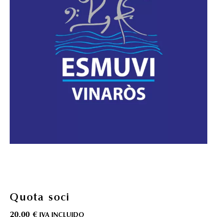
Quota soci
20,00
€
IVA INCLUIDO